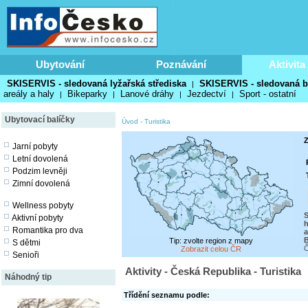
Ubytování
Poznávání
Aktivita
SKISERVIS - sledovaná lyžařská střediska
SKISERVIS - sledovaná b
|
areály a haly
Bikeparky
Lanové dráhy
Jezdectví
Sport - ostatní
|
|
|
|
Ubytovací balíčky
Úvod
-
Turistika
Z
Jarní pobyty
Letní dovolená
Podzim levněji
Zimní dovolená
Wellness pobyty
S
Aktivní pobyty
h
Romantika pro dva
a
Tip: zvolte region z mapy
S dětmi
Č
Zobrazit celou ČR
Senioři
Aktivity - Česká Republika - Turistika
Náhodný tip
Třídění seznamu podle: