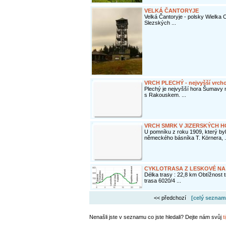
VELKÁ ČANTORYJE
Velká Čantoryje - polsky Wielka C
Slezských ...
VRCH PLECHÝ - nejvyšší vrch
Plechý je nejvyšší hora Šumavy na
s Rakouskem. ...
VRCH SMRK V JIZERSKÝCH HORÁ
U pomníku z roku 1909, který by
německého básníka T. Körnera, .
CYKLOTRASA Z LESKOVÉ NA 
Délka trasy : 22,8 km Obtížnost 
trasa 6020/4 ...
<< předchozí
[celý seznam
Nenašli jste v seznamu co jste hledali? Dejte nám svůj
t