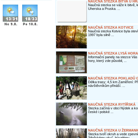
NAUČNÁ STEZKA BITVA U HR
Naučná stezka se váže k bitvě, 
Uherska a Pruska. ...
NAUČNÁ STEZKA KOTVICE
Naučná stezka Kotvice byla otev
1997 byla silně ...
NAUČNÁ STEZKA LYSÁ HORA
Informační panely na stezce Vá
hory, který zde působil, ...
NAUČNÁ STEZKA POKLADŮ G
Délka trasy: 4,5 km Zaměření: Př
návštěvníkům přináší. ...
NAUČNÁ STEZKA RYTÍŘSKÁ
Stezka začíná v obci Nýdek a k
české i polské ...
NAUČNÁ STEZKA U ŽERMANI
Stezka tvoří okruh a vede zpevně
"Mořskému oku", bývalému ...