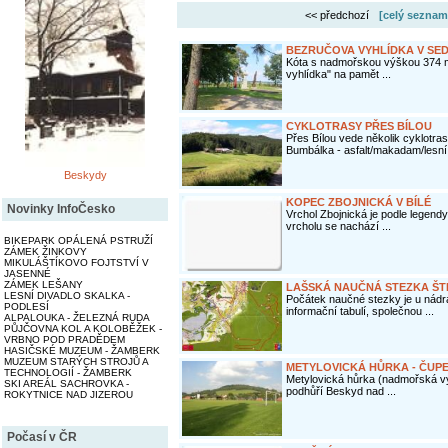
<< předchozí
[celý seznam
BEZRUČOVA VYHLÍDKA V SED
Kóta s nadmořskou výškou 374 m 
vyhlídka" na pamět ...
CYKLOTRASY PŘES BÍLOU
Přes Bílou vede několik cyklotr
Bumbálka - asfalt/makadam/lesní 
Beskydy
KOPEC ZBOJNICKÁ V BÍLÉ
Novinky InfoČesko
Vrchol Zbojnická je podle legen
vrcholu se nachází ...
BIKEPARK OPÁLENÁ PSTRUŽÍ
ZÁMEK ŽINKOVY
MIKULÁŠTÍKOVO FOJTSTVÍ V
JASENNÉ
ZÁMEK LEŠANY
LAŠSKÁ NAUČNÁ STEZKA Š
LESNÍ DIVADLO SKALKA -
Počátek naučné stezky je u nádr
PODLESÍ
informační tabulí, společnou ...
ALPALOUKA - ŽELEZNÁ RUDA
PŮJČOVNA KOL A KOLOBĚŽEK -
VRBNO POD PRADĚDEM
HASIČSKÉ MUZEUM - ŽAMBERK
MUZEUM STARÝCH STROJŮ A
METYLOVICKÁ HŮRKA - ČUP
TECHNOLOGIÍ - ŽAMBERK
Metylovická hůrka (nadmořská vý
SKI AREÁL SACHROVKA -
podhůří Beskyd nad ...
ROKYTNICE NAD JIZEROU
Počasí v ČR