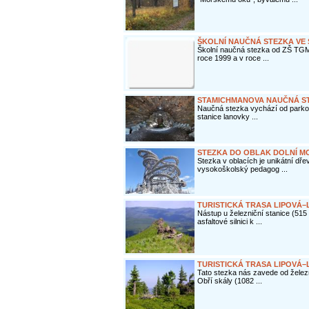
ŠKOLNÍ NAUČNÁ STEZKA VE
Školní naučná stezka od ZŠ TGM
roce 1999 a v roce ...
STAMICHMANOVA NAUČNÁ S
Naučná stezka vychází od parkovi
stanice lanovky ...
STEZKA DO OBLAK DOLNÍ M
Stezka v oblacích je unikátní dře
vysokoškolský pedagog ...
TURISTICKÁ TRASA LIPOVÁ
Nástup u železniční stanice (515
asfaltové silnici k ...
TURISTICKÁ TRASA LIPOVÁ–
Tato stezka nás zavede od želez
Obří skály (1082 ...